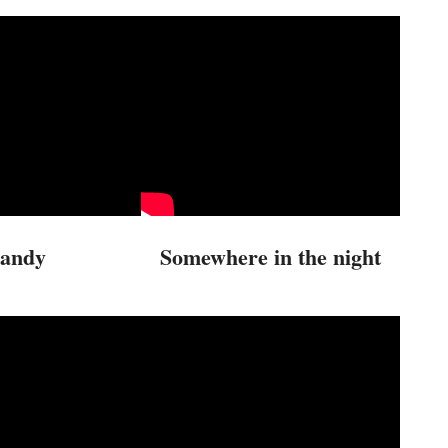
andy
Somewhere in the night