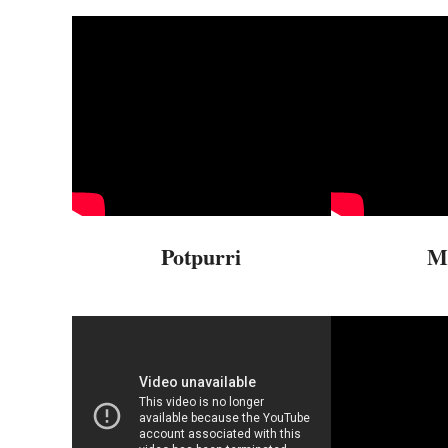
Potpurri
M