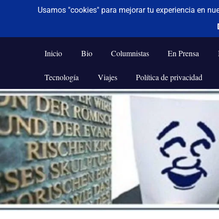
De todo un poco
Frases,
Gerencia,
Inicio
Bio
Columnistas
En Prensa
Humor,
Reflexiones,
Tecnología
Viajes
Política de privacidad
Tecnología
y
Saltar
Viajes
al
contenido