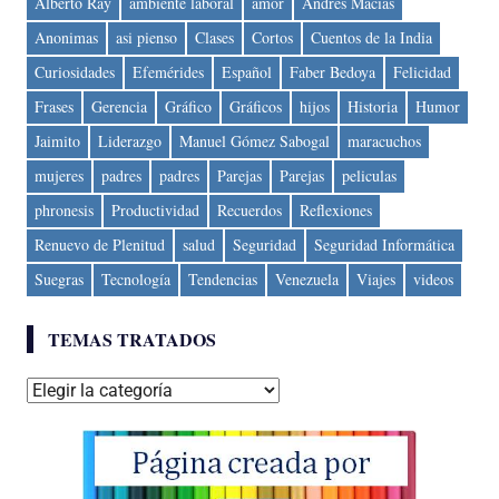
Alberto Ray
ambiente laboral
amor
Andres Macias
Anonimas
asi pienso
Clases
Cortos
Cuentos de la India
Curiosidades
Efemérides
Español
Faber Bedoya
Felicidad
Frases
Gerencia
Gráfico
Gráficos
hijos
Historia
Humor
Jaimito
Liderazgo
Manuel Gómez Sabogal
maracuchos
mujeres
padres
padres
Parejas
Parejas
peliculas
phronesis
Productividad
Recuerdos
Reflexiones
Renuevo de Plenitud
salud
Seguridad
Seguridad Informática
Suegras
Tecnología
Tendencias
Venezuela
Viajes
videos
TEMAS TRATADOS
Temas
tratados