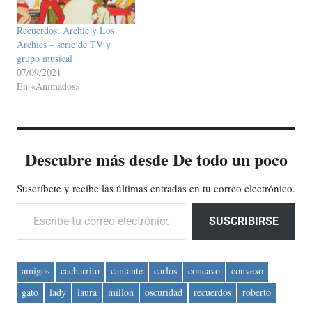
Recuerdos: Archie y Los
Archies – serie de TV y
grupo musical
07/09/2021
En «Animados»
Descubre más desde De todo un poco
Suscríbete y recibe las últimas entradas en tu correo electrónico.
Escribe tu correo electrónico…
SUSCRIBIRSE
amigos
cacharrito
cantante
carlos
concavo
convexo
gato
lady
laura
millon
oscuridad
recuerdos
roberto