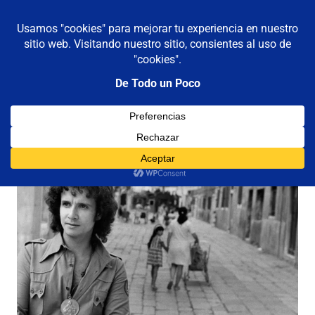
De todo un poco
MENÚ
Frases,
Gerencia,
Saltar
Humor,
al
Reflexiones,
contenido
Tecnología
y
Viajes