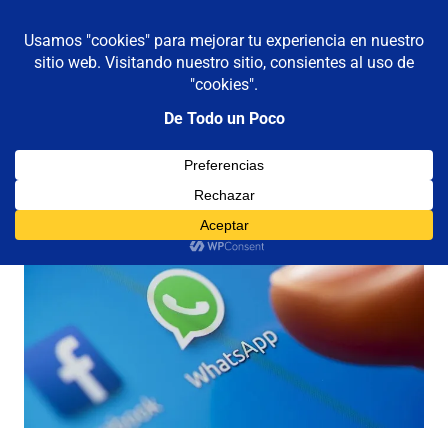
De todo un poco
MENÚ
Frases,
Gerencia,
Saltar
Humor,
al
Reflexiones,
contenido
Tecnología
y
Viajes