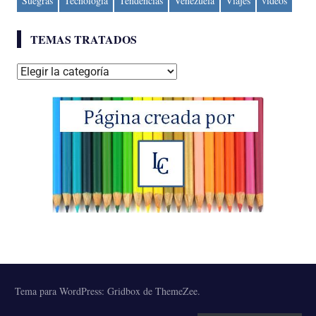
Suegras
Tecnología
Tendencias
Venezuela
Viajes
videos
TEMAS TRATADOS
Temas
tratados
Tema para WordPress: Gridbox de ThemeZee.