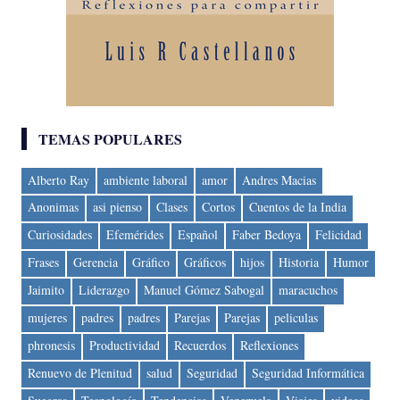
TEMAS POPULARES
Alberto Ray
ambiente laboral
amor
Andres Macias
Anonimas
asi pienso
Clases
Cortos
Cuentos de la India
Curiosidades
Efemérides
Español
Faber Bedoya
Felicidad
Frases
Gerencia
Gráfico
Gráficos
hijos
Historia
Humor
Jaimito
Liderazgo
Manuel Gómez Sabogal
maracuchos
mujeres
padres
padres
Parejas
Parejas
peliculas
phronesis
Productividad
Recuerdos
Reflexiones
Renuevo de Plenitud
salud
Seguridad
Seguridad Informática