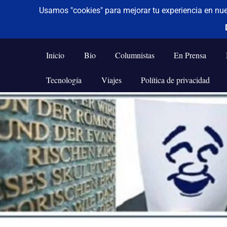
De todo un poco
Frases,
Gerencia,
Inicio
Bio
Columnistas
En Prensa
Humor,
Reflexiones,
Tecnología
Viajes
Política de privacidad
Tecnología
y
Saltar
Viajes
al
contenido