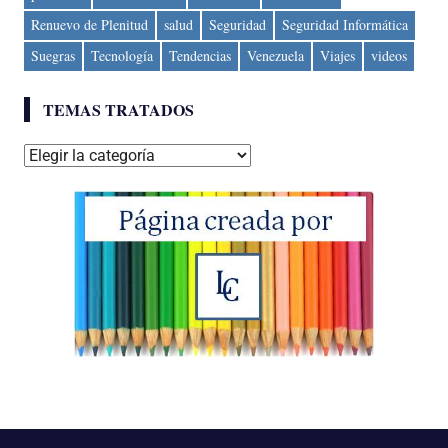
Renuevo de Plenitud
salud
Seguridad
Seguridad Informática
Suegras
Tecnología
Tendencias
Venezuela
Viajes
videos
TEMAS TRATADOS
Temas
tratados