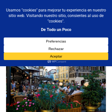
De todo un poco
MENÚ
Frases,
Gerencia,
Saltar
Humor,
al
Reflexiones,
contenido
Tecnología
y
Viajes