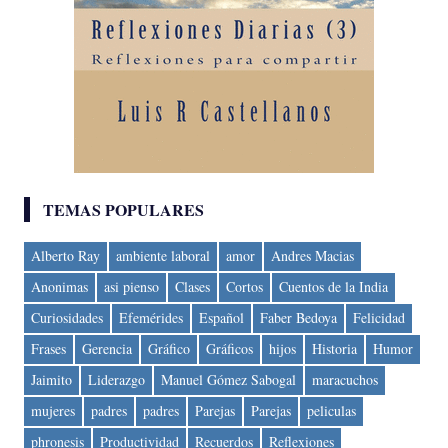
TEMAS POPULARES
Alberto Ray
ambiente laboral
amor
Andres Macias
Anonimas
asi pienso
Clases
Cortos
Cuentos de la India
Curiosidades
Efemérides
Español
Faber Bedoya
Felicidad
Frases
Gerencia
Gráfico
Gráficos
hijos
Historia
Humor
Jaimito
Liderazgo
Manuel Gómez Sabogal
maracuchos
mujeres
padres
padres
Parejas
Parejas
peliculas
phronesis
Productividad
Recuerdos
Reflexiones