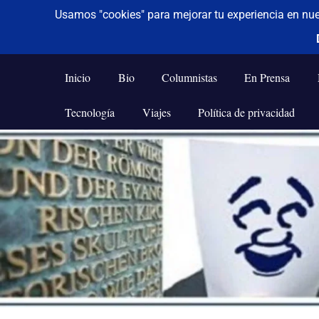
De todo un poco
Frases,
Gerencia,
Inicio
Bio
Columnistas
En Prensa
Humor,
Reflexiones,
Tecnología
Viajes
Política de privacidad
Tecnología
y
Saltar
Viajes
al
contenido