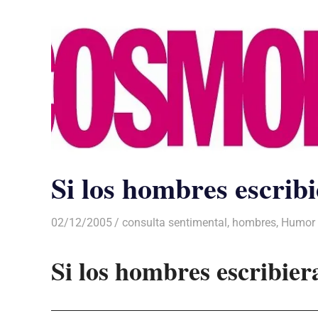
Si los hombres escrib
02/12/2005
Luis Castellanos
consulta sentimental
,
hombres
,
Humor
Si los hombres escribie