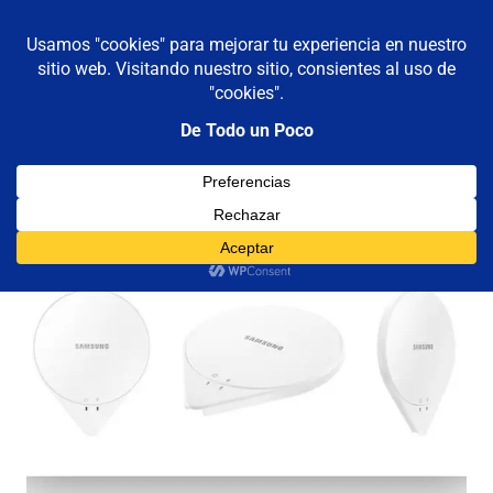
De todo un poco
MENÚ
Frases,
Gerencia,
Saltar
Humor,
al
Reflexiones,
contenido
Tecnología
y
Viajes