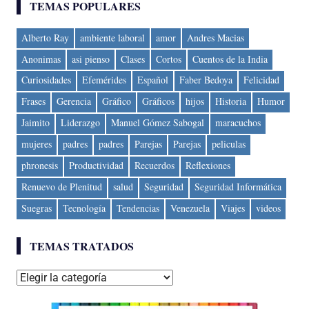
TEMAS POPULARES
Alberto Ray
ambiente laboral
amor
Andres Macias
Anonimas
asi pienso
Clases
Cortos
Cuentos de la India
Curiosidades
Efemérides
Español
Faber Bedoya
Felicidad
Frases
Gerencia
Gráfico
Gráficos
hijos
Historia
Humor
Jaimito
Liderazgo
Manuel Gómez Sabogal
maracuchos
mujeres
padres
padres
Parejas
Parejas
peliculas
phronesis
Productividad
Recuerdos
Reflexiones
Renuevo de Plenitud
salud
Seguridad
Seguridad Informática
Suegras
Tecnología
Tendencias
Venezuela
Viajes
videos
TEMAS TRATADOS
Temas
tratados