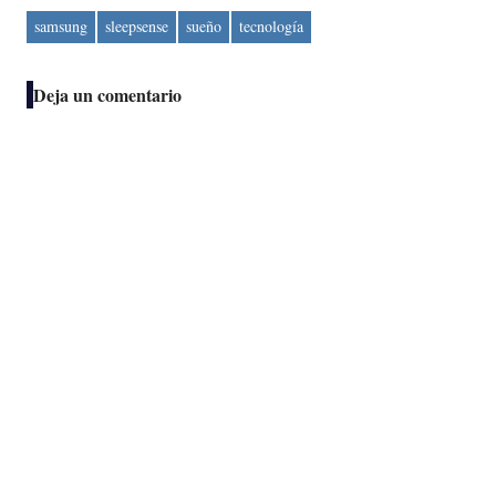
samsung
sleepsense
sueño
tecnología
Deja un comentario