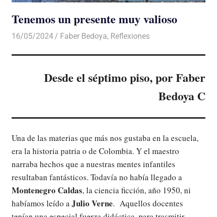
Tenemos un presente muy valioso
16/05/2024
De todo un Poco
Faber Bedoya
,
Reflexiones
Desde el séptimo piso, por Faber
Bedoya C
Una de las materias que más nos gustaba en la escuela,
era la historia patria o de Colombia. Y el maestro
narraba hechos que a nuestras mentes infantiles
resultaban fantásticos. Todavía no había llegado a
Montenegro Caldas
, la ciencia ficción, año 1950, ni
Julio Verne
habíamos leído a
. Aquellos docentes
tenían una especial fuerza didáctica, para trasmitir