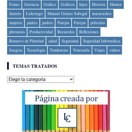
Frases
Gerencia
Gráfico
Gráficos
hijos
Historia
Humor
Jaimito
Liderazgo
Manuel Gómez Sabogal
maracuchos
mujeres
padres
padres
Parejas
Parejas
peliculas
phronesis
Productividad
Recuerdos
Reflexiones
Renuevo de Plenitud
salud
Seguridad
Seguridad Informática
Suegras
Tecnología
Tendencias
Venezuela
Viajes
videos
TEMAS TRATADOS
Temas
tratados