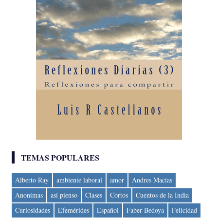
TEMAS POPULARES
Alberto Ray
ambiente laboral
amor
Andres Macias
Anonimas
asi pienso
Clases
Cortos
Cuentos de la India
Curiosidades
Efemérides
Español
Faber Bedoya
Felicidad