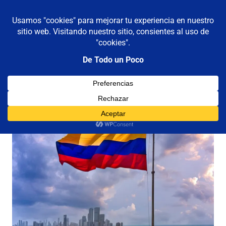
De todo un poco
MENÚ
Frases,
Gerencia,
Saltar
Humor,
al
Reflexiones,
contenido
Tecnología
y
Viajes