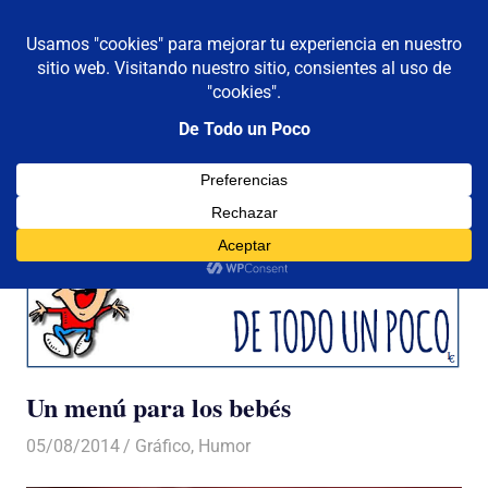
De todo un poco
MENÚ
Frases,
Gerencia,
Saltar
Humor,
al
Reflexiones,
contenido
Tecnología
y
Viajes
Un menú para los bebés
05/08/2014
Luis Castellanos
Gráfico
,
Humor