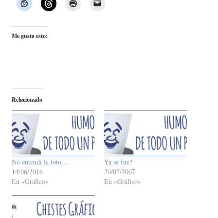
Me gusta esto:
Relacionado
No entendí la foto…
Ya se fue?
14/06/2016
20/05/2007
En «Gráfico»
En «Gráfico»