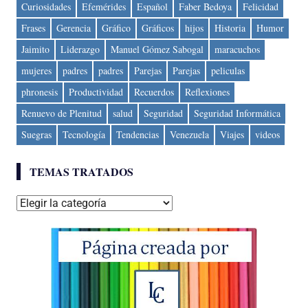
Curiosidades
Efemérides
Español
Faber Bedoya
Felicidad
Frases
Gerencia
Gráfico
Gráficos
hijos
Historia
Humor
Jaimito
Liderazgo
Manuel Gómez Sabogal
maracuchos
mujeres
padres
padres
Parejas
Parejas
peliculas
phronesis
Productividad
Recuerdos
Reflexiones
Renuevo de Plenitud
salud
Seguridad
Seguridad Informática
Suegras
Tecnología
Tendencias
Venezuela
Viajes
videos
TEMAS TRATADOS
Temas
tratados