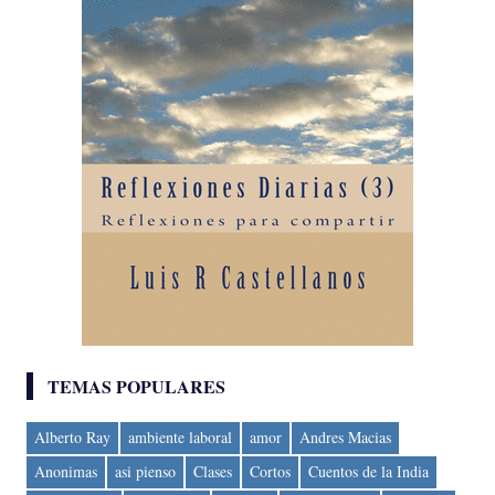
TEMAS POPULARES
Alberto Ray
ambiente laboral
amor
Andres Macias
Anonimas
asi pienso
Clases
Cortos
Cuentos de la India