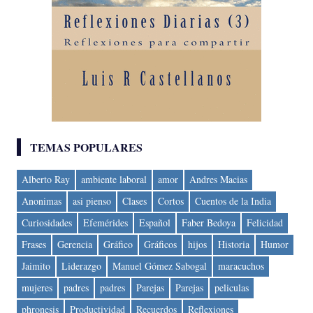
TEMAS POPULARES
Alberto Ray
ambiente laboral
amor
Andres Macias
Anonimas
asi pienso
Clases
Cortos
Cuentos de la India
Curiosidades
Efemérides
Español
Faber Bedoya
Felicidad
Frases
Gerencia
Gráfico
Gráficos
hijos
Historia
Humor
Jaimito
Liderazgo
Manuel Gómez Sabogal
maracuchos
mujeres
padres
padres
Parejas
Parejas
peliculas
phronesis
Productividad
Recuerdos
Reflexiones