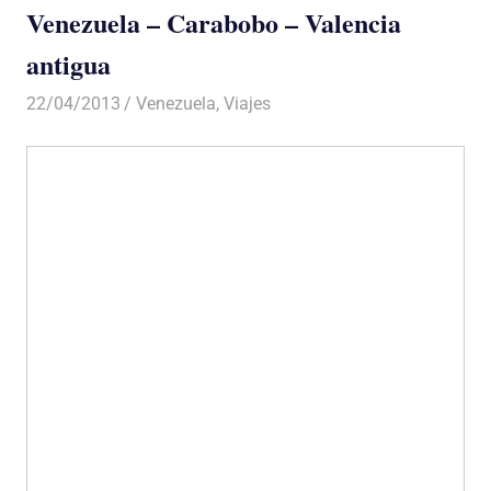
Venezuela – Carabobo – Valencia
antigua
22/04/2013
Luis Castellanos
Venezuela
,
Viajes