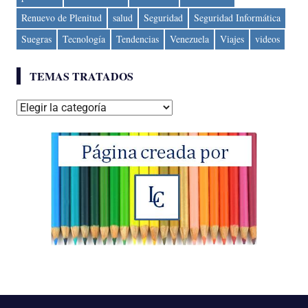
Renuevo de Plenitud
salud
Seguridad
Seguridad Informática
Suegras
Tecnología
Tendencias
Venezuela
Viajes
videos
TEMAS TRATADOS
Temas
tratados