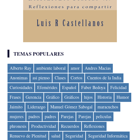
TEMAS POPULARES
Alberto Ray
ambiente laboral
amor
Andres Macias
Anonimas
asi pienso
Clases
Cortos
Cuentos de la India
Curiosidades
Efemérides
Español
Faber Bedoya
Felicidad
Frases
Gerencia
Gráfico
Gráficos
hijos
Historia
Humor
Jaimito
Liderazgo
Manuel Gómez Sabogal
maracuchos
mujeres
padres
padres
Parejas
Parejas
peliculas
phronesis
Productividad
Recuerdos
Reflexiones
Renuevo de Plenitud
salud
Seguridad
Seguridad Informática