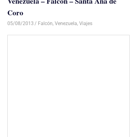
Venezuela – Falcón – Santa Ana de
Coro
05/08/2013
Luis Castellanos
Falcón
,
Venezuela
,
Viajes