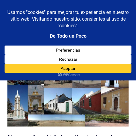
De todo un poco
MENÚ
Frases,
Gerencia,
Saltar
Humor,
al
Reflexiones,
contenido
Tecnología
y
Viajes