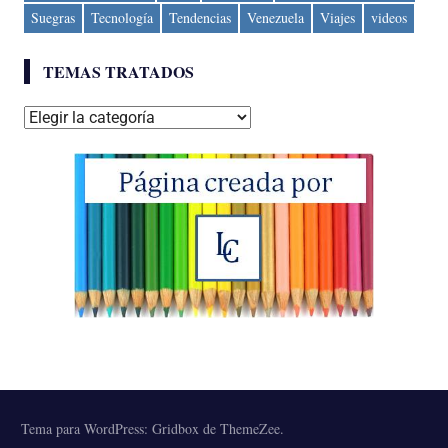
Suegras
Tecnología
Tendencias
Venezuela
Viajes
videos
TEMAS TRATADOS
Temas
tratados
Tema para WordPress: Gridbox de ThemeZee.