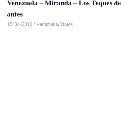
Venezuela – Miranda – Los Teques de
antes
15/04/2013
Luis Castellanos
Venezuela
,
Viajes