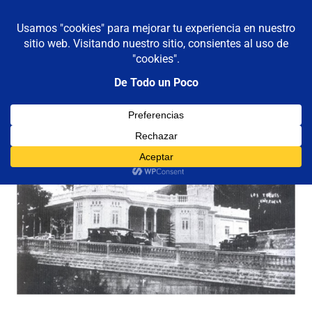
De todo un poco
MENÚ
Frases,
Gerencia,
Saltar
Humor,
al
Reflexiones,
contenido
Tecnología
y
Viajes