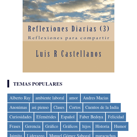
TEMAS POPULARES
Alberto Ray
ambiente laboral
amor
Andres Macias
Anonimas
asi pienso
Clases
Cortos
Cuentos de la India
Curiosidades
Efemérides
Español
Faber Bedoya
Felicidad
Frases
Gerencia
Gráfico
Gráficos
hijos
Historia
Humor
Jaimito
Liderazgo
Manuel Gómez Sabogal
maracuchos