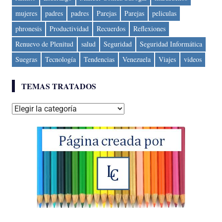
mujeres
padres
padres
Parejas
Parejas
peliculas
phronesis
Productividad
Recuerdos
Reflexiones
Renuevo de Plenitud
salud
Seguridad
Seguridad Informática
Suegras
Tecnología
Tendencias
Venezuela
Viajes
videos
TEMAS TRATADOS
Temas
tratados