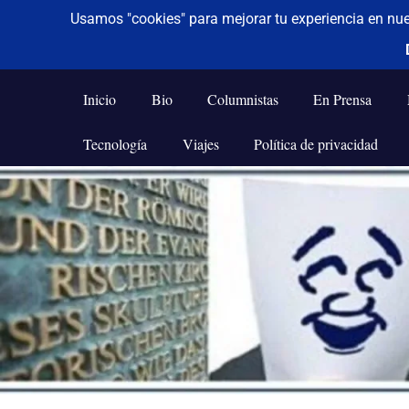
De todo un poco
Frases,
Gerencia,
Inicio
Bio
Columnistas
En Prensa
Humor,
Reflexiones,
Tecnología
Viajes
Política de privacidad
Tecnología
y
Saltar
Viajes
al
contenido