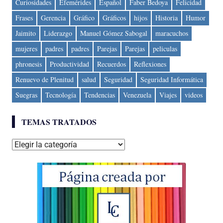
Curiosidades
Efemérides
Español
Faber Bedoya
Felicidad
Frases
Gerencia
Gráfico
Gráficos
hijos
Historia
Humor
Jaimito
Liderazgo
Manuel Gómez Sabogal
maracuchos
mujeres
padres
padres
Parejas
Parejas
peliculas
phronesis
Productividad
Recuerdos
Reflexiones
Renuevo de Plenitud
salud
Seguridad
Seguridad Informática
Suegras
Tecnología
Tendencias
Venezuela
Viajes
videos
TEMAS TRATADOS
Temas
tratados