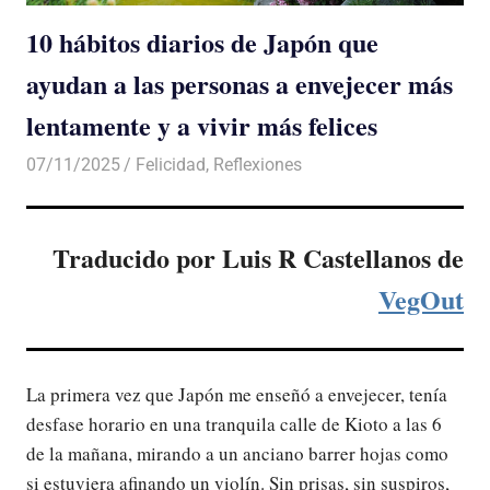
10 hábitos diarios de Japón que
ayudan a las personas a envejecer más
lentamente y a vivir más felices
07/11/2025
De todo un Poco
Felicidad
,
Reflexiones
Traducido por Luis R Castellanos de
VegOut
La primera vez que Japón me enseñó a envejecer, tenía
desfase horario en una tranquila calle de Kioto a las 6
de la mañana, mirando a un anciano barrer hojas como
si estuviera afinando un violín. Sin prisas, sin suspiros,