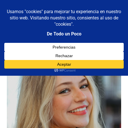
De todo un poco
MENÚ
Frases,
Gerencia,
Saltar
Humor,
al
Reflexiones,
contenido
Tecnología
y
Viajes