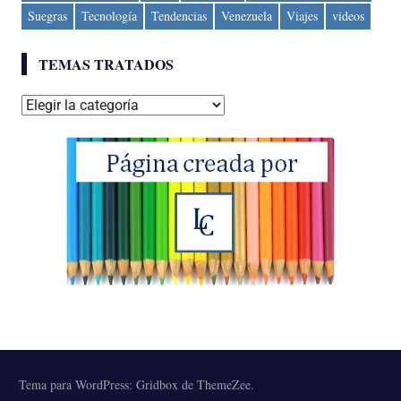
Suegras
Tecnología
Tendencias
Venezuela
Viajes
videos
TEMAS TRATADOS
Temas
tratados
Tema para WordPress: Gridbox de ThemeZee.