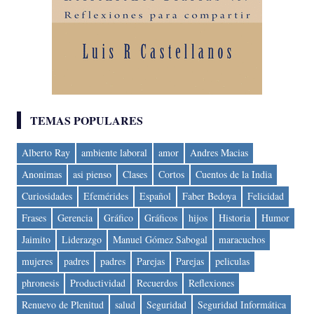
TEMAS POPULARES
Alberto Ray
ambiente laboral
amor
Andres Macias
Anonimas
asi pienso
Clases
Cortos
Cuentos de la India
Curiosidades
Efemérides
Español
Faber Bedoya
Felicidad
Frases
Gerencia
Gráfico
Gráficos
hijos
Historia
Humor
Jaimito
Liderazgo
Manuel Gómez Sabogal
maracuchos
mujeres
padres
padres
Parejas
Parejas
peliculas
phronesis
Productividad
Recuerdos
Reflexiones
Renuevo de Plenitud
salud
Seguridad
Seguridad Informática