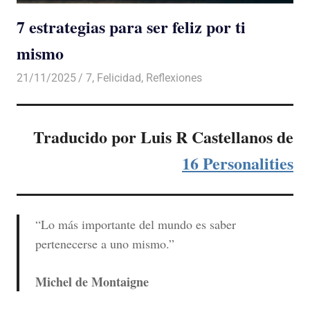
7 estrategias para ser feliz por ti
mismo
21/11/2025
De todo un Poco
7
,
Felicidad
,
Reflexiones
Traducido por Luis R Castellanos de
16 Personalities
“Lo más importante del mundo es saber
pertenecerse a uno mismo.”
Michel de Montaigne