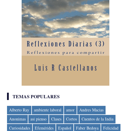
TEMAS POPULARES
Alberto Ray
ambiente laboral
amor
Andres Macias
Anonimas
asi pienso
Clases
Cortos
Cuentos de la India
Curiosidades
Efemérides
Español
Faber Bedoya
Felicidad