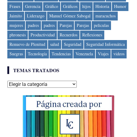
Frases
Gerencia
Gráfico
Gráficos
hijos
Historia
Humor
Jaimito
Liderazgo
Manuel Gómez Sabogal
maracuchos
mujeres
padres
padres
Parejas
Parejas
peliculas
phronesis
Productividad
Recuerdos
Reflexiones
Renuevo de Plenitud
salud
Seguridad
Seguridad Informática
Suegras
Tecnología
Tendencias
Venezuela
Viajes
videos
TEMAS TRATADOS
Temas
tratados