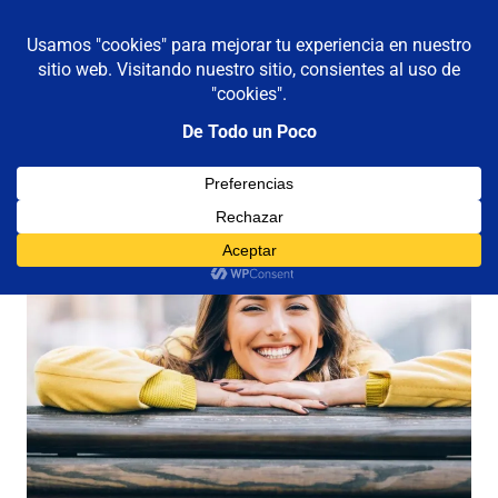
De todo un poco
MENÚ
Frases,
Gerencia,
Saltar
Humor,
al
Reflexiones,
contenido
Tecnología
y
Viajes