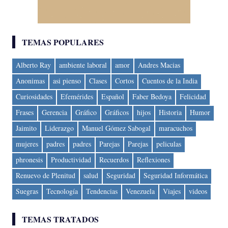
TEMAS POPULARES
Alberto Ray
ambiente laboral
amor
Andres Macias
Anonimas
asi pienso
Clases
Cortos
Cuentos de la India
Curiosidades
Efemérides
Español
Faber Bedoya
Felicidad
Frases
Gerencia
Gráfico
Gráficos
hijos
Historia
Humor
Jaimito
Liderazgo
Manuel Gómez Sabogal
maracuchos
mujeres
padres
padres
Parejas
Parejas
peliculas
phronesis
Productividad
Recuerdos
Reflexiones
Renuevo de Plenitud
salud
Seguridad
Seguridad Informática
Suegras
Tecnología
Tendencias
Venezuela
Viajes
videos
TEMAS TRATADOS