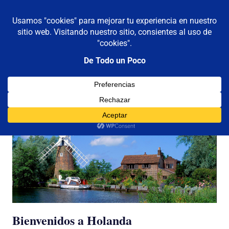
De todo un poco
MENÚ
Frases,
Gerencia,
Saltar
Humor,
al
Reflexiones,
contenido
Tecnología
y
Viajes
Bienvenidos a Holanda