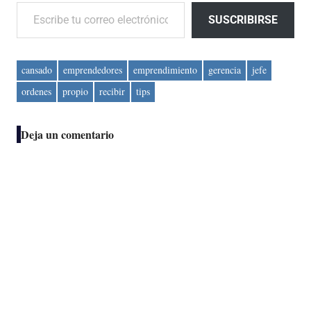
Escribe tu correo electrónico…
SUSCRIBIRSE
cansado
emprendedores
emprendimiento
gerencia
jefe
ordenes
propio
recibir
tips
Deja un comentario