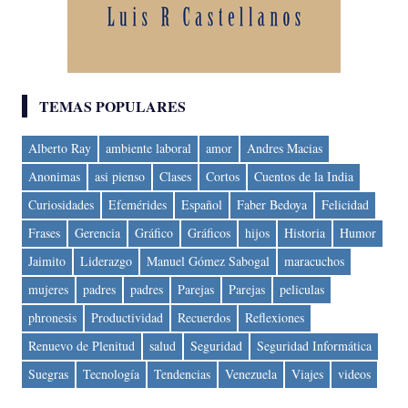
TEMAS POPULARES
Alberto Ray
ambiente laboral
amor
Andres Macias
Anonimas
asi pienso
Clases
Cortos
Cuentos de la India
Curiosidades
Efemérides
Español
Faber Bedoya
Felicidad
Frases
Gerencia
Gráfico
Gráficos
hijos
Historia
Humor
Jaimito
Liderazgo
Manuel Gómez Sabogal
maracuchos
mujeres
padres
padres
Parejas
Parejas
peliculas
phronesis
Productividad
Recuerdos
Reflexiones
Renuevo de Plenitud
salud
Seguridad
Seguridad Informática
Suegras
Tecnología
Tendencias
Venezuela
Viajes
videos