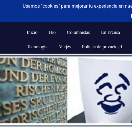
De todo un poco
Frases,
Gerencia,
Inicio
Bio
Columnistas
En Prensa
Humor,
Reflexiones,
Tecnología
Viajes
Política de privacidad
Tecnología
y
Saltar
Viajes
al
contenido