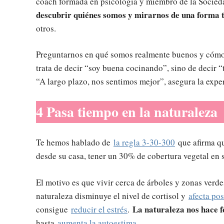
coach formada en psicología y miembro de la Socied
descubrir quiénes somos y mirarnos de una forma 
otros.
Preguntarnos en qué somos realmente buenos y cómo
trata de decir “soy buena cocinando”, sino de decir 
“A largo plazo, nos sentimos mejor”, asegura la exper
4 Pasa tiempo en la naturaleza
Te hemos hablado de
la regla 3-30-300
que afirma qu
desde su casa, tener un 30% de cobertura vegetal en 
El motivo es que vivir cerca de árboles y zonas verd
naturaleza disminuye el nivel de cortisol y
afecta pos
La naturaleza nos hace f
consigue
reducir el estrés
.
hasta
aumenta la autoestima
.