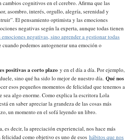
n cambios cognitivos en el cerebro. Afirma que las
or, asombro, interés, orgullo, alegría, serenidad y
truir”. El pensamiento optimista y las emociones
mociones negativas según la experta, aunque todas tienen
s emociones negativas, sino aprender a gestionar todas
 que cuando podemos autogenerar una emoción o
 positivas a corto plazo
y en el día a día. Por ejemplo,
Qué nos
duele, sino qué ha sido lo mejor de nuestro día.
cer esos pequeños momentos de felicidad que tenemos a
que sea algo enorme. Como explica la escritora Lola
d está en saber apreciar la grandeza de las cosas más
zo, un momento en el sofá leyendo un libro.
da, es decir, la apreciación experiencial, nos hace más
la felicidad como objetivo es uno de esos
hábitos que nos