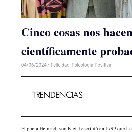
Cinco cosas nos hacen 
científicamente proba
04/06/2024
De todo un Poco
Felicidad
,
Psicologia Positiva
El poeta Heinrich von Kleist escribió en 1799 que l