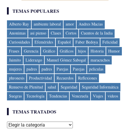
TEMAS POPULARES
Alberto Ray
ambiente laboral
amor
Andres Macias
Anonimas
asi pienso
Clases
Cortos
Cuentos de la India
Curiosidades
Efemérides
Español
Faber Bedoya
Felicidad
Frases
Gerencia
Gráfico
Gráficos
hijos
Historia
Humor
Jaimito
Liderazgo
Manuel Gómez Sabogal
maracuchos
mujeres
padres
padres
Parejas
Parejas
peliculas
phronesis
Productividad
Recuerdos
Reflexiones
Renuevo de Plenitud
salud
Seguridad
Seguridad Informática
Suegras
Tecnología
Tendencias
Venezuela
Viajes
videos
TEMAS TRATADOS
Temas