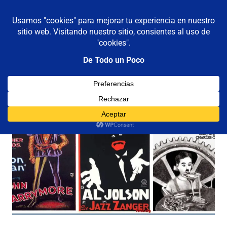
De todo un poco
MENÚ
Frases,
Gerencia,
Saltar
Humor,
al
Reflexiones,
contenido
Tecnología
y
Viajes