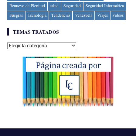
Renuevo de Plenitud
salud
Seguridad
Seguridad Informática
Suegras
Tecnología
Tendencias
Venezuela
Viajes
videos
TEMAS TRATADOS
Temas
tratados