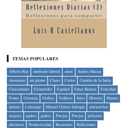
TEMAS POPULARES
Alberto Ray
ambiente laboral
amor
Andres Macias
Anonimas
asi pienso
Clases
Cortos
Cuentos de la India
Curiosidades
Efemérides
Español
Faber Bedoya
Felicidad
Frases
Gerencia
Gráfico
Gráficos
hijos
Historia
Humor
Jaimito
Liderazgo
Manuel Gómez Sabogal
maracuchos
mujeres
padres
padres
Parejas
Parejas
peliculas
phronesis
Productividad
Recuerdos
Reflexiones