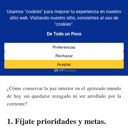
De todo un poco
MENÚ
Frases,
Gerencia,
Saltar
Humor,
al
Reflexiones,
contenido
Tecnología
y
Como salir adelante
Viajes
24/07/2009
Luis Castellanos
Reflexiones
¿Cómo conservar la paz interior en el ajetreado mundo
de hoy sin quedarse rezagado ni ser arrollado por la
corriente?
1. Fíjate prioridades y metas.