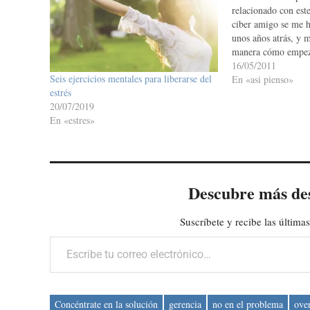
relacionado con est
ciber amigo se me h
unos años atrás, y m
manera cómo empezó
oportunidad: Hace u
16/05/2011
Seis ejercicios mentales para liberarse del
titulado "La Espera
En «asi pienso»
estrés
…
20/07/2019
En «estres»
Descubre más de
Suscríbete y recibe las últimas
Escribe tu correo electrónico…
Concéntrate en la solución
gerencia
no en el problema
ove