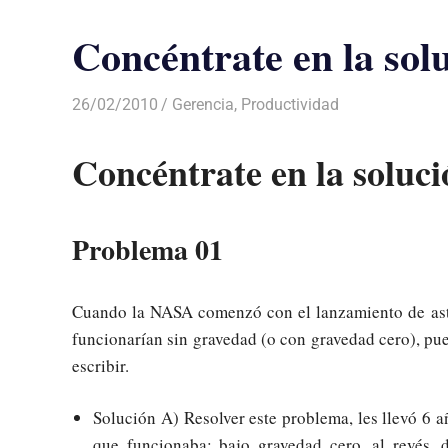
Concéntrate en la sol
26/02/2010
Luis Castellanos
Gerencia
,
Productividad
Concéntrate en la soluci
Problema 01
Cuando la NASA comenzó con el lanzamiento de astr
funcionarían sin gravedad (o con gravedad cero), pues
escribir.
Solución A) Resolver este problema, les llevó 6 a
que funcionaba: bajo gravedad cero, al revés, d