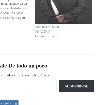
e tema, aunque ya un
abía adelantado hace
e permito citar la
 su artículo en su
nos años leí un libro
Ante una Traición
nza no es un Método",
02/12/2008
En «Reflexiones»
sde De todo un poco
 entradas en tu correo electrónico.
SUSCRIBIRSE
r engineering