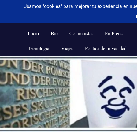
De todo un poco
Frases,
Gerencia,
Inicio
Bio
Columnistas
En Prensa
Humor,
Reflexiones,
Tecnología
Viajes
Política de privacidad
Tecnología
y
Saltar
Viajes
al
contenido