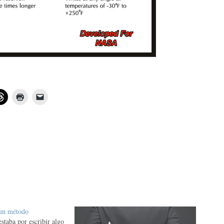
 un método
staba por escribir algo