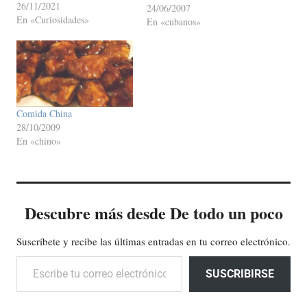
26/11/2021
cuando un buen día le dijo a
24/06/2007
En «Curiosidades»
Dios: "Dios mío, quisiera que
En «cubanos»
me permitieras conocer el
Infierno por una noche, para
saber cómo es…
Comida China
28/10/2009
En «chino»
Descubre más desde De todo un poco
Suscríbete y recibe las últimas entradas en tu correo electrónico.
Escribe tu correo electrónico…
SUSCRIBIRSE