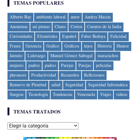
TEMAS POPULARES
Alberto Ray
ambiente laboral
amor
Andres Macias
Anonimas
asi pienso
Clases
Cortos
Cuentos de la India
Curiosidades
Efemérides
Español
Faber Bedoya
Felicidad
Frases
Gerencia
Gráfico
Gráficos
hijos
Historia
Humor
Jaimito
Liderazgo
Manuel Gómez Sabogal
maracuchos
mujeres
padres
padres
Parejas
Parejas
peliculas
phronesis
Productividad
Recuerdos
Reflexiones
Renuevo de Plenitud
salud
Seguridad
Seguridad Informática
Suegras
Tecnología
Tendencias
Venezuela
Viajes
videos
TEMAS TRATADOS
Temas
tratados