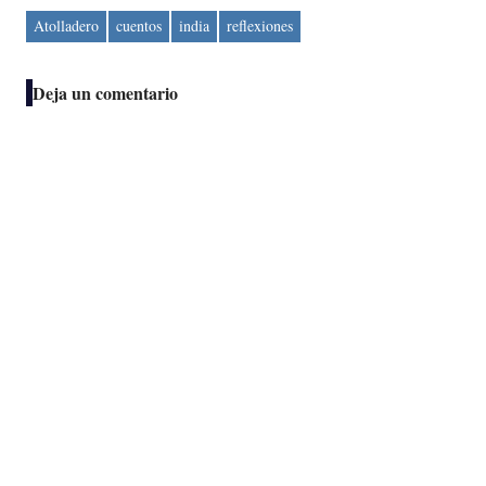
Atolladero
cuentos
india
reflexiones
Deja un comentario