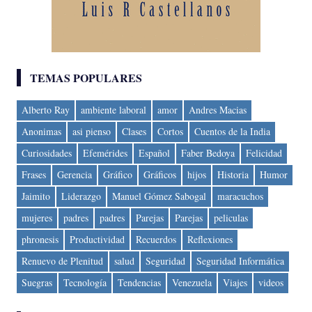
TEMAS POPULARES
Alberto Ray
ambiente laboral
amor
Andres Macias
Anonimas
asi pienso
Clases
Cortos
Cuentos de la India
Curiosidades
Efemérides
Español
Faber Bedoya
Felicidad
Frases
Gerencia
Gráfico
Gráficos
hijos
Historia
Humor
Jaimito
Liderazgo
Manuel Gómez Sabogal
maracuchos
mujeres
padres
padres
Parejas
Parejas
peliculas
phronesis
Productividad
Recuerdos
Reflexiones
Renuevo de Plenitud
salud
Seguridad
Seguridad Informática
Suegras
Tecnología
Tendencias
Venezuela
Viajes
videos