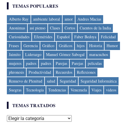
TEMAS POPULARES
Alberto Ray
ambiente laboral
amor
Andres Macias
Anonimas
asi pienso
Clases
Cortos
Cuentos de la India
Curiosidades
Efemérides
Español
Faber Bedoya
Felicidad
Frases
Gerencia
Gráfico
Gráficos
hijos
Historia
Humor
Jaimito
Liderazgo
Manuel Gómez Sabogal
maracuchos
mujeres
padres
padres
Parejas
Parejas
peliculas
phronesis
Productividad
Recuerdos
Reflexiones
Renuevo de Plenitud
salud
Seguridad
Seguridad Informática
Suegras
Tecnología
Tendencias
Venezuela
Viajes
videos
TEMAS TRATADOS
Temas
tratados