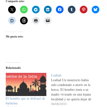
Comparte esto:
Me gusta esto:
Relacionado
Lealtad
Lealtad Un insurrecto había
sido condenado a morir en la
horca. El hombre tenía a su
madre viviendo en una lejana
El hombre que se disfrazó de
localidad y no quería dejar de
bailarina
despedirse de ella por este
06/08/2010