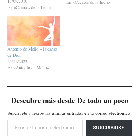
17/09/2010
motivo. Hizo al rey la
En «Cuentos de la India»
En «Cuentos de la India»
petición de que le permitiese
partir unos días para visitar a
su madre.…
Antonio de Mello – la danza
de Dios
21/11/2023
En «Antonio de Mello»
Descubre más desde De todo un poco
Suscríbete y recibe las últimas entradas en tu correo electrónico.
Escribe tu correo electrónico…
SUSCRIBIRSE