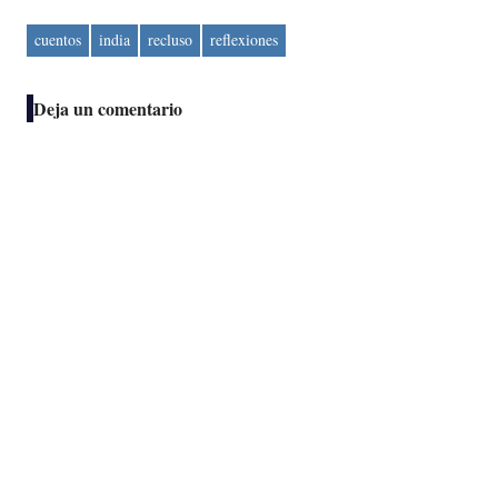
cuentos
india
recluso
reflexiones
Deja un comentario