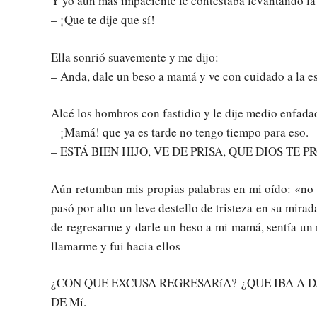
Y yo aún más impaciente le contestaba levantando la
– ¡Que te dije que sí!
Ella sonrió suavemente y me dijo:
– Anda, dale un beso a mamá y ve con cuidado a la e
Alcé los hombros con fastidio y le dije medio enfada
– ¡Mamá! que ya es tarde no tengo tiempo para eso.
– ESTÁ BIEN HIJO, VE DE PRISA, QUE DIOS TE P
Aún retumban mis propias palabras en mi oído: «no 
pasó por alto un leve destello de tristeza en su mirad
de regresarme y darle un beso a mi mamá, sentía u
llamarme y fui hacia ellos
¿CON QUE EXCUSA REGRESARíA? ¿QUE IBA A 
DE Mí.