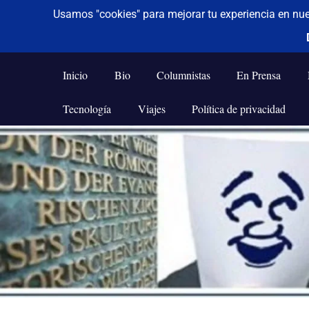
De todo un poco
Frases,
Gerencia,
Inicio
Bio
Columnistas
En Prensa
Humor,
Reflexiones,
Tecnología
Viajes
Política de privacidad
Tecnología
y
Saltar
Viajes
al
contenido