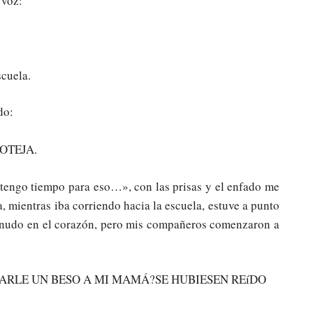
 voz:
scuela.
do:
ROTEJA.
tengo tiempo para eso…», con las prisas y el enfado me
a, mientras iba corriendo hacia la escuela, estuve a punto
n nudo en el corazón, pero mis compañeros comenzaron a
DARLE UN BESO A MI MAMÁ?SE HUBIESEN REíDO