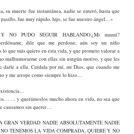
, su muerte fue instantánea, nadie se enteró, hasta que
l pasillo, fue muy rápido, hijo, se fue nuestro ángel…»
Y NO PUDO SEGUIR HABLANDO.¿Mi mamá?
rdóname, dile que me perdone, aún soy un niño
s lo que más quiero en esta vida, y que prometo valorar a
no malhumorarme con ellas sin ningún motivo, y que les
de darle a ella. Cuídala por mí, mi Dios, que cuando me
echo y me arrope como siempre lo hizo…
 existencia…
dos… … y querámoslos mucho ahora en vida, no sea que
 le causamos sin querer…
NA GRAN VERDAD NADIE ABSOLUTAMENTE NADIE
NO TENEMOS LA VIDA COMPRADA, QUIERE Y NO