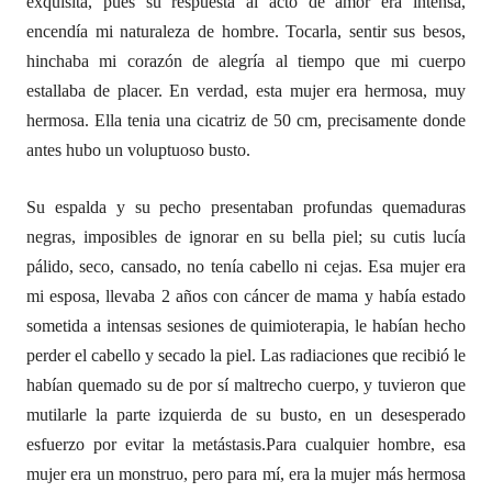
exquisita, pues su respuesta al acto de amor era intensa,
encendía mi naturaleza de hombre. Tocarla, sentir sus besos,
hinchaba mi corazón de alegría al tiempo que mi cuerpo
estallaba de placer.
En verdad, esta mujer era hermosa, muy
hermosa. Ella tenia una cicatriz de 50 cm, precisamente donde
antes hubo un voluptuoso busto.
Su espalda y su pecho presentaban profundas quemaduras
negras, imposibles de ignorar en su bella piel; su cutis lucía
pálido, seco, cansado, no tenía cabello ni cejas. Esa mujer era
mi esposa, llevaba 2 años con cáncer de mama y había estado
sometida a intensas sesiones de quimioterapia, le habían hecho
perder el cabello y secado la piel.
Las radiaciones que recibió le
habían quemado su de por sí maltrecho cuerpo, y tuvieron que
mutilarle la parte izquierda de su busto, en un desesperado
esfuerzo por evitar la metástasis.
Para cualquier hombre, esa
mujer era un monstruo, pero para mí, era la mujer más hermosa