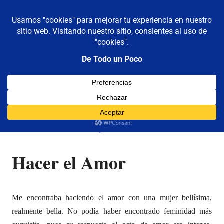
De todo un poco
MENÚ
Frases,
Gerencia,
Saltar
Humor,
al
Reflexiones,
contenido
Tecnología
y
Hacer el Amor
Viajes
14/10/2005
Luis Castellanos
amor
,
Parejas
,
Reflexiones
Hacer el Amor
Me encontraba haciendo el amor con una mujer bellísima,
realmente bella. No podía haber encontrado feminidad más