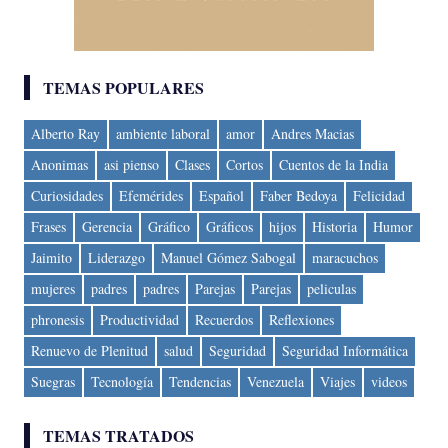
TEMAS POPULARES
Alberto Ray
ambiente laboral
amor
Andres Macias
Anonimas
asi pienso
Clases
Cortos
Cuentos de la India
Curiosidades
Efemérides
Español
Faber Bedoya
Felicidad
Frases
Gerencia
Gráfico
Gráficos
hijos
Historia
Humor
Jaimito
Liderazgo
Manuel Gómez Sabogal
maracuchos
mujeres
padres
padres
Parejas
Parejas
peliculas
phronesis
Productividad
Recuerdos
Reflexiones
Renuevo de Plenitud
salud
Seguridad
Seguridad Informática
Suegras
Tecnología
Tendencias
Venezuela
Viajes
videos
TEMAS TRATADOS