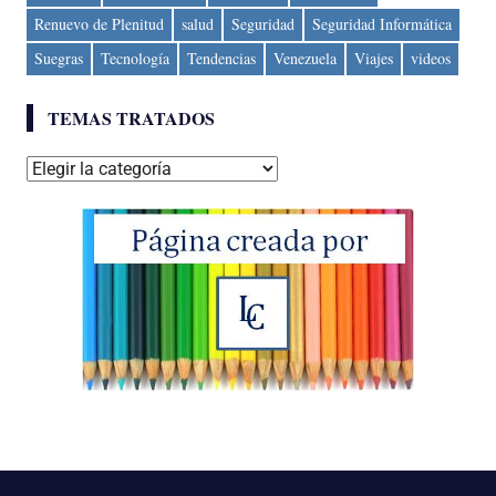
Renuevo de Plenitud
salud
Seguridad
Seguridad Informática
Suegras
Tecnología
Tendencias
Venezuela
Viajes
videos
TEMAS TRATADOS
Temas
tratados