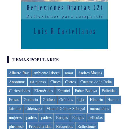
TEMAS POPULARES
Alberto Ray
ambiente laboral
amor
Andres Macias
Anonimas
asi pienso
Clases
Cortos
Cuentos de la India
Curiosidades
Efemérides
Español
Faber Bedoya
Felicidad
Frases
Gerencia
Gráfico
Gráficos
hijos
Historia
Humor
Jaimito
Liderazgo
Manuel Gómez Sabogal
maracuchos
mujeres
padres
padres
Parejas
Parejas
peliculas
phronesis
Productividad
Recuerdos
Reflexiones