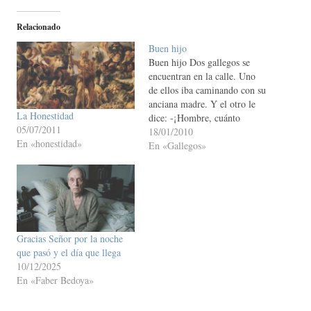
Relacionado
Buen hijo
Buen hijo Dos gallegos se
encuentran en la calle. Uno
de ellos iba caminando con su
anciana madre. Y el otro le
La Honestidad
dice: -¡Hombre, cuánto
05/07/2011
tiempo! ¿Qué es de tu vida? -
18/01/2010
En «honestidad»
Pues... aquí estoy con mi
En «Gallegos»
madre, la pobre se ha
quedado sorda y ciega.
¡Joder! ¡Qué putada! ¿Y...
la…
Gracias Señor por la noche
que pasó y el día que llega
10/12/2025
En «Faber Bedoya»