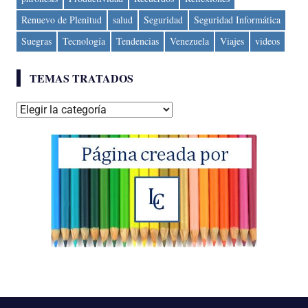
Renuevo de Plenitud
salud
Seguridad
Seguridad Informática
Suegras
Tecnología
Tendencias
Venezuela
Viajes
videos
TEMAS TRATADOS
Temas
tratados