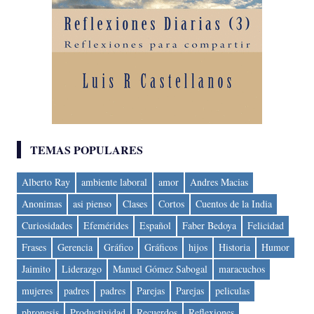
TEMAS POPULARES
Alberto Ray
ambiente laboral
amor
Andres Macias
Anonimas
asi pienso
Clases
Cortos
Cuentos de la India
Curiosidades
Efemérides
Español
Faber Bedoya
Felicidad
Frases
Gerencia
Gráfico
Gráficos
hijos
Historia
Humor
Jaimito
Liderazgo
Manuel Gómez Sabogal
maracuchos
mujeres
padres
padres
Parejas
Parejas
peliculas
phronesis
Productividad
Recuerdos
Reflexiones