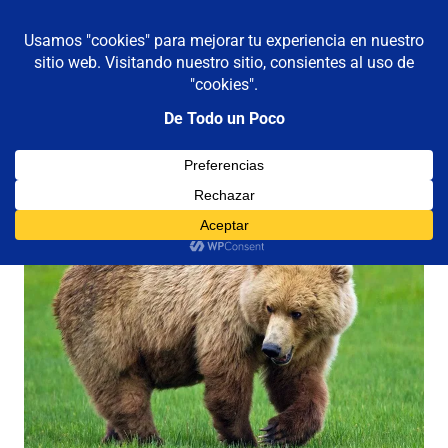
De todo un poco
MENÚ
Frases,
Gerencia,
Saltar
Humor,
al
Reflexiones,
contenido
Tecnología
y
Viajes