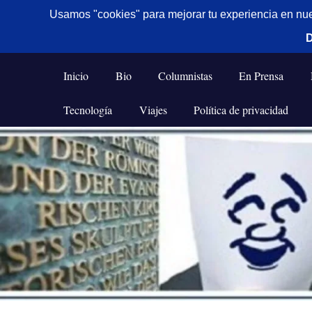
De todo un poco
Frases,
Gerencia,
Inicio
Bio
Columnistas
En Prensa
Humor,
Reflexiones,
Tecnología
Viajes
Política de privacidad
Tecnología
y
Saltar
Viajes
al
contenido