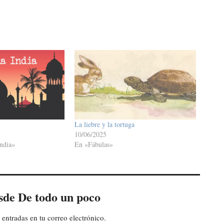
La liebre y la tortuga
10/06/2025
ndia»
En «Fábulas»
sde De todo un poco
 entradas en tu correo electrónico.