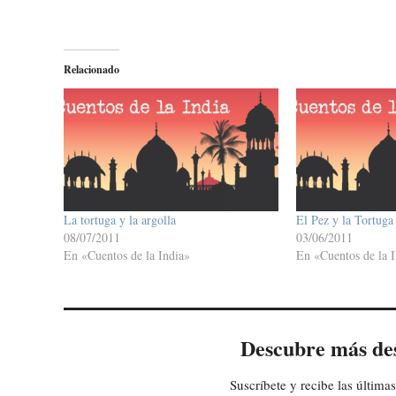
Relacionado
La tortuga y la argolla
El Pez y la Tortuga
08/07/2011
03/06/2011
En «Cuentos de la India»
En «Cuentos de la I
Descubre más de
Suscríbete y recibe las últimas