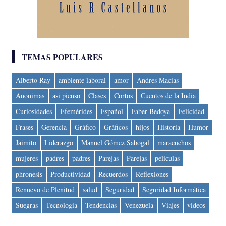
TEMAS POPULARES
Alberto Ray
ambiente laboral
amor
Andres Macias
Anonimas
asi pienso
Clases
Cortos
Cuentos de la India
Curiosidades
Efemérides
Español
Faber Bedoya
Felicidad
Frases
Gerencia
Gráfico
Gráficos
hijos
Historia
Humor
Jaimito
Liderazgo
Manuel Gómez Sabogal
maracuchos
mujeres
padres
padres
Parejas
Parejas
peliculas
phronesis
Productividad
Recuerdos
Reflexiones
Renuevo de Plenitud
salud
Seguridad
Seguridad Informática
Suegras
Tecnología
Tendencias
Venezuela
Viajes
videos