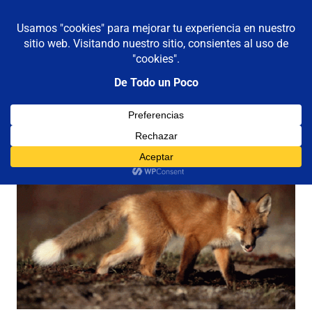
De todo un poco
MENÚ
Frases,
Gerencia,
Saltar
Humor,
al
Reflexiones,
contenido
Tecnología
y
Viajes