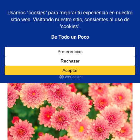
De todo un poco
MENÚ
Frases,
Gerencia,
Saltar
Humor,
al
Reflexiones,
contenido
Tecnología
y
Viajes