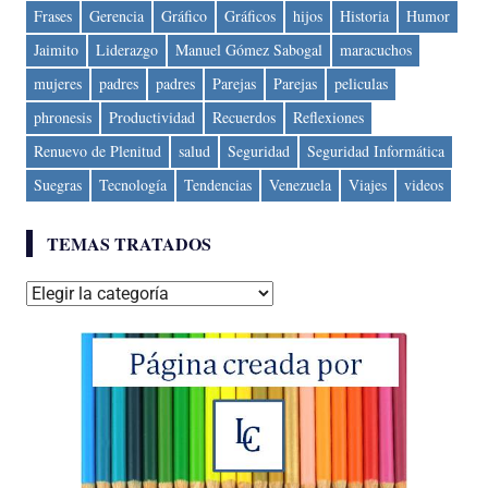
Frases
Gerencia
Gráfico
Gráficos
hijos
Historia
Humor
Jaimito
Liderazgo
Manuel Gómez Sabogal
maracuchos
mujeres
padres
padres
Parejas
Parejas
peliculas
phronesis
Productividad
Recuerdos
Reflexiones
Renuevo de Plenitud
salud
Seguridad
Seguridad Informática
Suegras
Tecnología
Tendencias
Venezuela
Viajes
videos
TEMAS TRATADOS
Temas
tratados