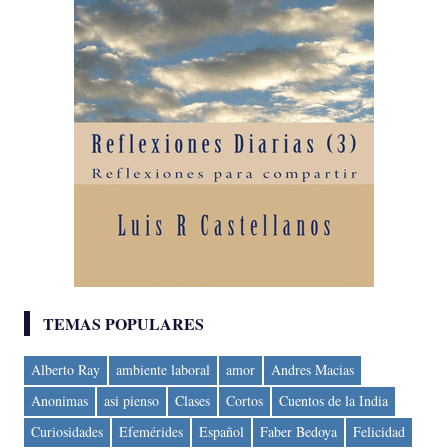
TEMAS POPULARES
Alberto Ray
ambiente laboral
amor
Andres Macias
Anonimas
asi pienso
Clases
Cortos
Cuentos de la India
Curiosidades
Efemérides
Español
Faber Bedoya
Felicidad