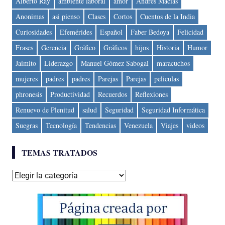
Alberto Ray
ambiente laboral
amor
Andres Macias
Anonimas
asi pienso
Clases
Cortos
Cuentos de la India
Curiosidades
Efemérides
Español
Faber Bedoya
Felicidad
Frases
Gerencia
Gráfico
Gráficos
hijos
Historia
Humor
Jaimito
Liderazgo
Manuel Gómez Sabogal
maracuchos
mujeres
padres
padres
Parejas
Parejas
peliculas
phronesis
Productividad
Recuerdos
Reflexiones
Renuevo de Plenitud
salud
Seguridad
Seguridad Informática
Suegras
Tecnología
Tendencias
Venezuela
Viajes
videos
TEMAS TRATADOS
Temas
tratados