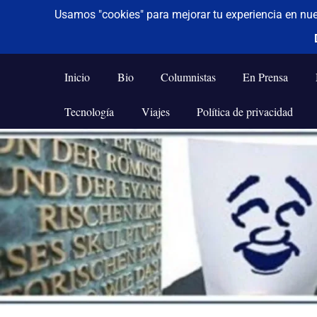
De todo un poco
Frases,
Gerencia,
Inicio
Bio
Columnistas
En Prensa
Humor,
Reflexiones,
Tecnología
Viajes
Política de privacidad
Tecnología
y
Saltar
Viajes
al
contenido