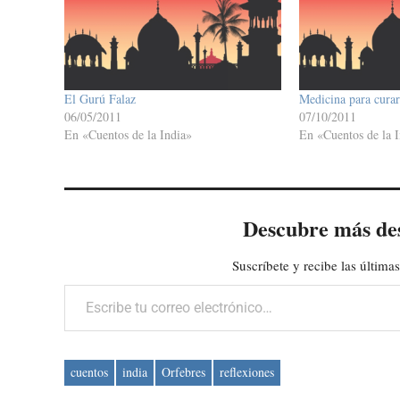
El Gurú Falaz
Medicina para curar 
06/05/2011
07/10/2011
En «Cuentos de la India»
En «Cuentos de la I
Descubre más de
Suscríbete y recibe las últimas
Escribe tu correo electrónico…
cuentos
india
Orfebres
reflexiones