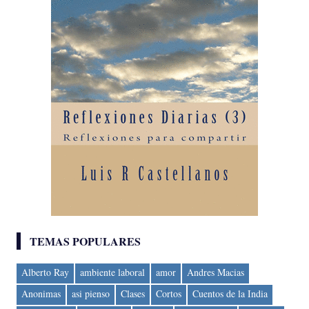
TEMAS POPULARES
Alberto Ray
ambiente laboral
amor
Andres Macias
Anonimas
asi pienso
Clases
Cortos
Cuentos de la India