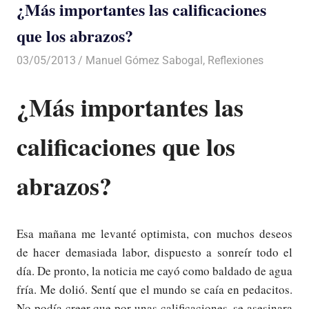
¿Más importantes las calificaciones
que los abrazos?
03/05/2013
Luis Castellanos
Manuel Gómez Sabogal
,
Reflexiones
¿Más importantes las
calificaciones que los
abrazos?
Esa mañana me levanté optimista, con muchos deseos
de hacer demasiada labor, dispuesto a sonreír todo el
día. De pronto, la noticia me cayó como baldado de agua
fría. Me dolió. Sentí que el mundo se caía en pedacitos.
No podía creer que por unas calificaciones, se asesinara