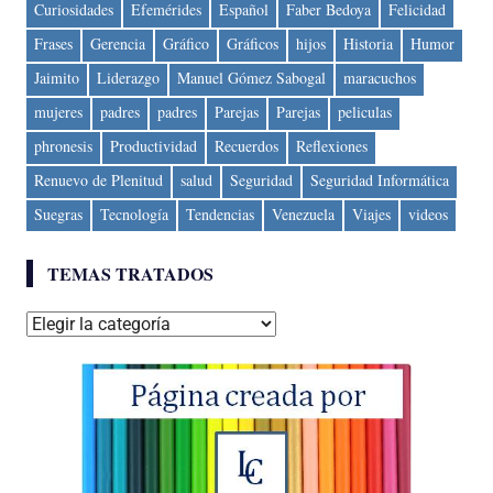
Curiosidades
Efemérides
Español
Faber Bedoya
Felicidad
Frases
Gerencia
Gráfico
Gráficos
hijos
Historia
Humor
Jaimito
Liderazgo
Manuel Gómez Sabogal
maracuchos
mujeres
padres
padres
Parejas
Parejas
peliculas
phronesis
Productividad
Recuerdos
Reflexiones
Renuevo de Plenitud
salud
Seguridad
Seguridad Informática
Suegras
Tecnología
Tendencias
Venezuela
Viajes
videos
TEMAS TRATADOS
Temas
tratados