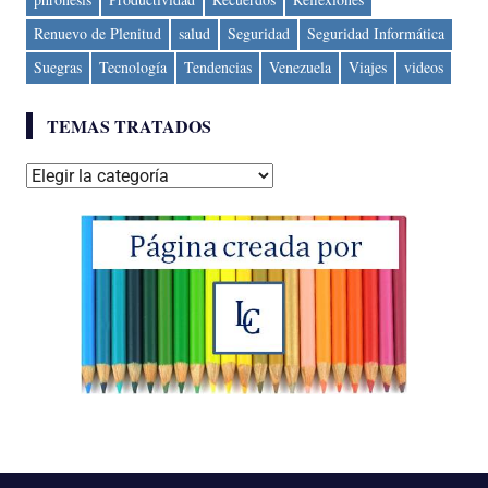
Renuevo de Plenitud
salud
Seguridad
Seguridad Informática
Suegras
Tecnología
Tendencias
Venezuela
Viajes
videos
TEMAS TRATADOS
Temas
tratados