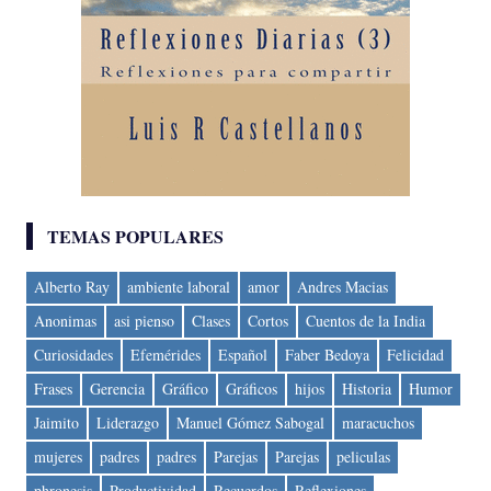
TEMAS POPULARES
Alberto Ray
ambiente laboral
amor
Andres Macias
Anonimas
asi pienso
Clases
Cortos
Cuentos de la India
Curiosidades
Efemérides
Español
Faber Bedoya
Felicidad
Frases
Gerencia
Gráfico
Gráficos
hijos
Historia
Humor
Jaimito
Liderazgo
Manuel Gómez Sabogal
maracuchos
mujeres
padres
padres
Parejas
Parejas
peliculas
phronesis
Productividad
Recuerdos
Reflexiones