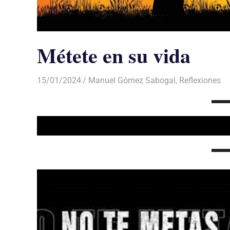
Métete en su vida
15/01/2024
De todo un Poco
Manuel Gómez Sabogal
,
Reflexiones