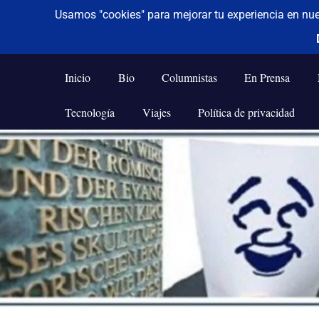
De todo un poco
Frases,
Gerencia,
Inicio
Bio
Columnistas
En Prensa
Humor,
Reflexiones,
Tecnología
Viajes
Política de privacidad
Tecnología
y
Saltar
Viajes
al
contenido