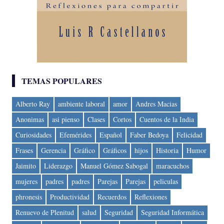
TEMAS POPULARES
Alberto Ray
ambiente laboral
amor
Andres Macias
Anonimas
asi pienso
Clases
Cortos
Cuentos de la India
Curiosidades
Efemérides
Español
Faber Bedoya
Felicidad
Frases
Gerencia
Gráfico
Gráficos
hijos
Historia
Humor
Jaimito
Liderazgo
Manuel Gómez Sabogal
maracuchos
mujeres
padres
padres
Parejas
Parejas
peliculas
phronesis
Productividad
Recuerdos
Reflexiones
Renuevo de Plenitud
salud
Seguridad
Seguridad Informática