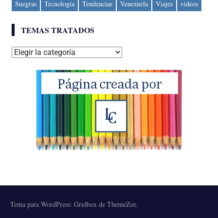
Suegras
Tecnología
Tendencias
Venezuela
Viajes
videos
TEMAS TRATADOS
Temas
tratados
Tema para WordPress: Gridbox de ThemeZee.