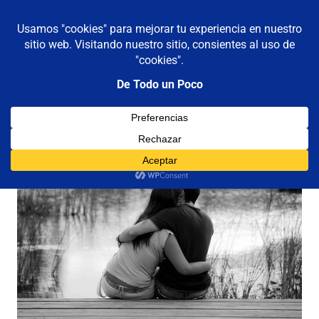
De todo un poco
MENÚ
Frases,
Gerencia,
Saltar
Humor,
al
Reflexiones,
contenido
Tecnología
y
Viajes