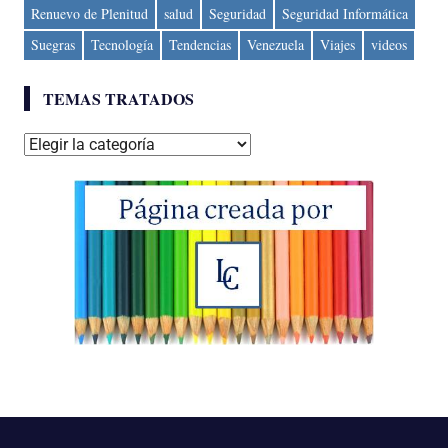
Renuevo de Plenitud
salud
Seguridad
Seguridad Informática
Suegras
Tecnología
Tendencias
Venezuela
Viajes
videos
TEMAS TRATADOS
Temas
tratados