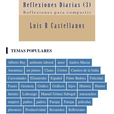
TEMAS POPULARES
Alberto Ray
ambiente laboral
amor
Andres Macias
Anonimas
asi pienso
Clases
Cortos
Cuentos de la India
Curiosidades
Efemérides
Español
Faber Bedoya
Felicidad
Frases
Gerencia
Gráfico
Gráficos
hijos
Historia
Humor
Jaimito
Liderazgo
Manuel Gómez Sabogal
maracuchos
mujeres
padres
padres
Parejas
Parejas
peliculas
phronesis
Productividad
Recuerdos
Reflexiones