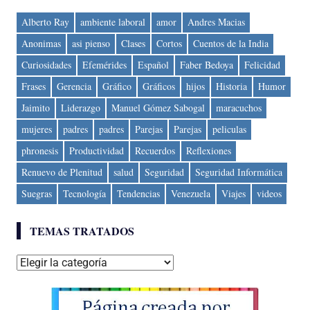
Alberto Ray
ambiente laboral
amor
Andres Macias
Anonimas
asi pienso
Clases
Cortos
Cuentos de la India
Curiosidades
Efemérides
Español
Faber Bedoya
Felicidad
Frases
Gerencia
Gráfico
Gráficos
hijos
Historia
Humor
Jaimito
Liderazgo
Manuel Gómez Sabogal
maracuchos
mujeres
padres
padres
Parejas
Parejas
peliculas
phronesis
Productividad
Recuerdos
Reflexiones
Renuevo de Plenitud
salud
Seguridad
Seguridad Informática
Suegras
Tecnología
Tendencias
Venezuela
Viajes
videos
TEMAS TRATADOS
Temas
tratados