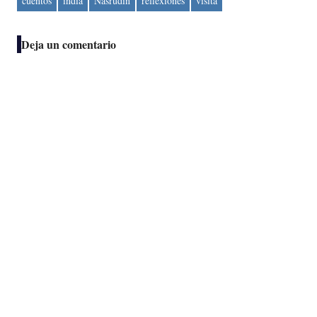
cuentos
india
Nasrudín
reflexiones
visita
Deja un comentario