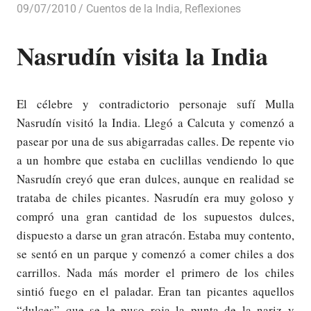
09/07/2010
Luis Castellanos
Cuentos de la India
,
Reflexiones
Nasrudín visita la India
El célebre y contradictorio personaje sufí Mulla
Nasrudín visitó la India. Llegó a Calcuta y comenzó a
pasear por una de sus abigarradas calles. De repente vio
a un hombre que estaba en cuclillas vendiendo lo que
Nasrudín creyó que eran dulces, aunque en realidad se
trataba de chiles picantes. Nasrudín era muy goloso y
compró una gran cantidad de los supuestos dulces,
dispuesto a darse un gran atracón. Estaba muy contento,
se sentó en un parque y comenzó a comer chiles a dos
carrillos. Nada más morder el primero de los chiles
sintió fuego en el paladar. Eran tan picantes aquellos
“dulces” que se le puso roja la punta de la nariz y