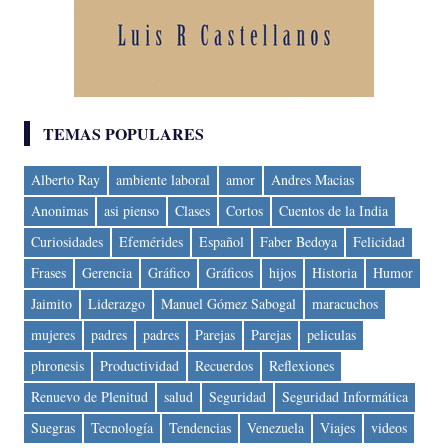
TEMAS POPULARES
Alberto Ray
ambiente laboral
amor
Andres Macias
Anonimas
asi pienso
Clases
Cortos
Cuentos de la India
Curiosidades
Efemérides
Español
Faber Bedoya
Felicidad
Frases
Gerencia
Gráfico
Gráficos
hijos
Historia
Humor
Jaimito
Liderazgo
Manuel Gómez Sabogal
maracuchos
mujeres
padres
padres
Parejas
Parejas
peliculas
phronesis
Productividad
Recuerdos
Reflexiones
Renuevo de Plenitud
salud
Seguridad
Seguridad Informática
Suegras
Tecnología
Tendencias
Venezuela
Viajes
videos