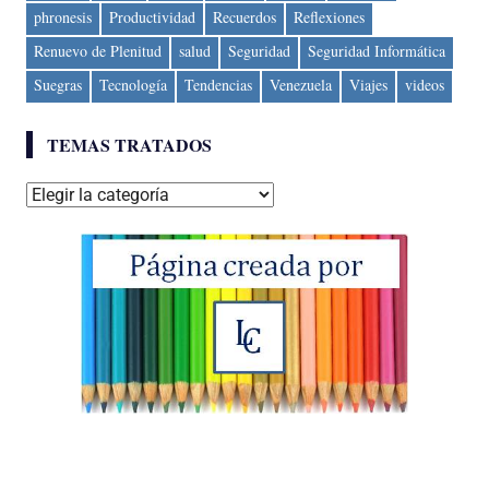
phronesis
Productividad
Recuerdos
Reflexiones
Renuevo de Plenitud
salud
Seguridad
Seguridad Informática
Suegras
Tecnología
Tendencias
Venezuela
Viajes
videos
TEMAS TRATADOS
Temas
tratados