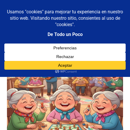
De todo un poco
MENÚ
Frases,
Gerencia,
Saltar
Humor,
al
Reflexiones,
contenido
Tecnología
y
Viajes