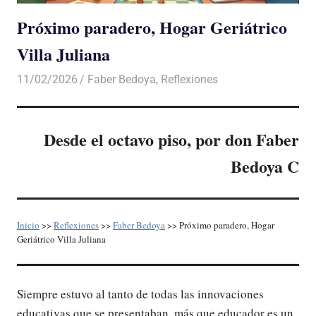
Próximo paradero, Hogar Geriátrico
Villa Juliana
11/02/2026
De todo un Poco
Faber Bedoya
,
Reflexiones
Desde el octavo piso, por don Faber
Bedoya C
Inicio
>>
Reflexiones
>>
Faber Bedoya
>> Próximo paradero, Hogar
Geriátrico Villa Juliana
Siempre estuvo al tanto de todas las innovaciones
educativas que se presentaban, más que educador es un