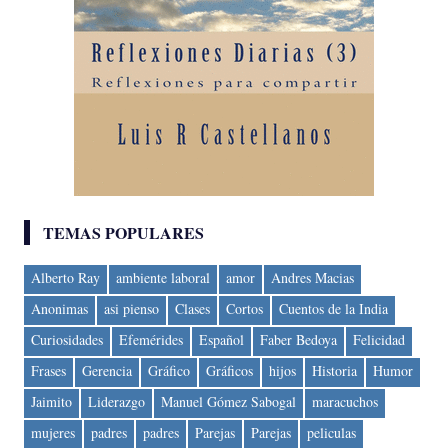
TEMAS POPULARES
Alberto Ray
ambiente laboral
amor
Andres Macias
Anonimas
asi pienso
Clases
Cortos
Cuentos de la India
Curiosidades
Efemérides
Español
Faber Bedoya
Felicidad
Frases
Gerencia
Gráfico
Gráficos
hijos
Historia
Humor
Jaimito
Liderazgo
Manuel Gómez Sabogal
maracuchos
mujeres
padres
padres
Parejas
Parejas
peliculas