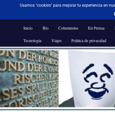
De todo un poco
Frases,
Gerencia,
Inicio
Bio
Columnistas
En Prensa
Humor,
Reflexiones,
Tecnología
Viajes
Política de privacidad
Tecnología
y
Saltar
Viajes
al
contenido