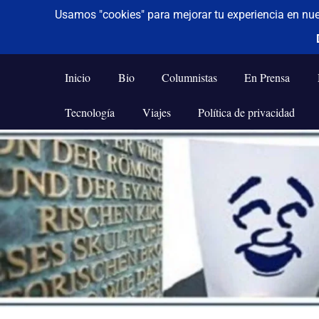
De todo un poco
Frases,
Gerencia,
Inicio
Bio
Columnistas
En Prensa
Humor,
Reflexiones,
Tecnología
Viajes
Política de privacidad
Tecnología
y
Saltar
Viajes
al
contenido