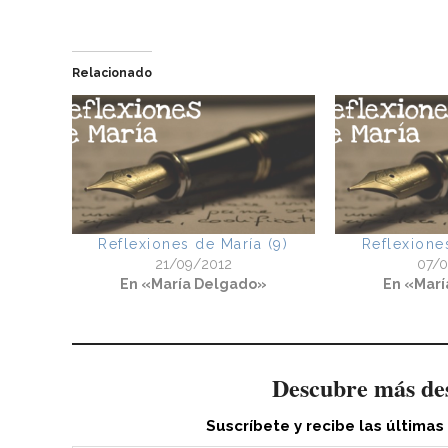
Relacionado
Reflexiones de María (9)
Reflexione
21/09/2012
07/
En «María Delgado»
En «Marí
Descubre más de
Suscríbete y recibe las últimas
Escribe tu correo electrónico…