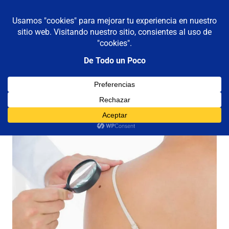
De todo un poco
MENÚ
Frases,
Gerencia,
Saltar
Humor,
al
Reflexiones,
contenido
Tecnología
y
Viajes