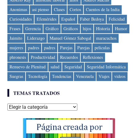
Anonimas
asi pienso
Clases
Cortos
Cuentos de la India
Curiosidades
Efemérides
Español
Faber Bedoya
Felicidad
Frases
Gerencia
Gráfico
Gráficos
hijos
Historia
Humor
Jaimito
Liderazgo
Manuel Gómez Sabogal
maracuchos
mujeres
padres
padres
Parejas
Parejas
peliculas
phronesis
Productividad
Recuerdos
Reflexiones
Renuevo de Plenitud
salud
Seguridad
Seguridad Informática
Suegras
Tecnología
Tendencias
Venezuela
Viajes
videos
TEMAS TRATADOS
Temas
tratados