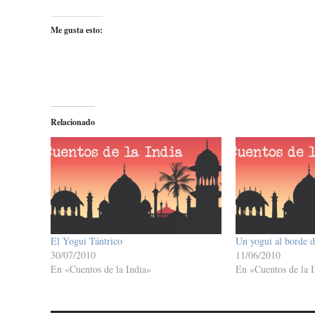
Me gusta esto:
Relacionado
El Yogui Tántrico
Un yogui al borde 
30/07/2010
11/06/2010
En «Cuentos de la India»
En «Cuentos de la I