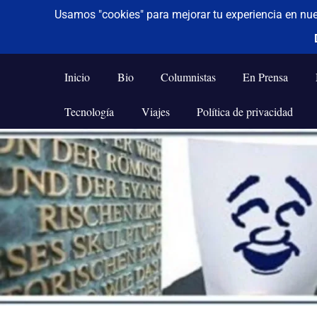
De todo un poco
Frases,
Gerencia,
Inicio
Bio
Columnistas
En Prensa
Humor,
Reflexiones,
Tecnología
Viajes
Política de privacidad
Tecnología
y
Saltar
Viajes
al
contenido