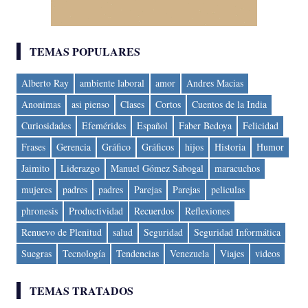
TEMAS POPULARES
Alberto Ray
ambiente laboral
amor
Andres Macias
Anonimas
asi pienso
Clases
Cortos
Cuentos de la India
Curiosidades
Efemérides
Español
Faber Bedoya
Felicidad
Frases
Gerencia
Gráfico
Gráficos
hijos
Historia
Humor
Jaimito
Liderazgo
Manuel Gómez Sabogal
maracuchos
mujeres
padres
padres
Parejas
Parejas
peliculas
phronesis
Productividad
Recuerdos
Reflexiones
Renuevo de Plenitud
salud
Seguridad
Seguridad Informática
Suegras
Tecnología
Tendencias
Venezuela
Viajes
videos
TEMAS TRATADOS