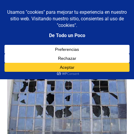
De todo un poco
MENÚ
Frases,
Gerencia,
Saltar
Humor,
al
Reflexiones,
contenido
Tecnología
y
Viajes