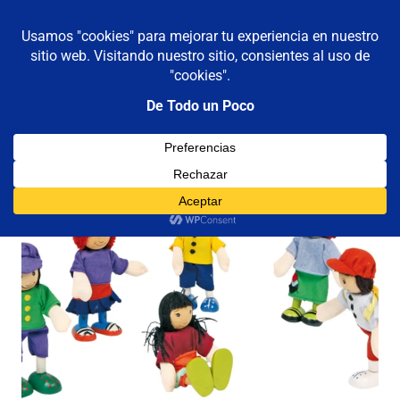
De todo un poco
MENÚ
Frases,
Gerencia,
Saltar
Humor,
al
Reflexiones,
contenido
Tecnología
y
Viajes