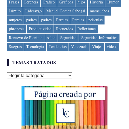
Frases
Gerencia
Gráfico
Gráficos
hijos
Historia
Humor
Jaimito
Liderazgo
Manuel Gómez Sabogal
maracuchos
mujeres
padres
padres
Parejas
Parejas
peliculas
phronesis
Productividad
Recuerdos
Reflexiones
Renuevo de Plenitud
salud
Seguridad
Seguridad Informática
Suegras
Tecnología
Tendencias
Venezuela
Viajes
videos
TEMAS TRATADOS
Temas
tratados