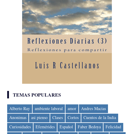
TEMAS POPULARES
Alberto Ray
ambiente laboral
amor
Andres Macias
Anonimas
asi pienso
Clases
Cortos
Cuentos de la India
Curiosidades
Efemérides
Español
Faber Bedoya
Felicidad