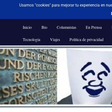
De todo un poco
Frases,
Gerencia,
Inicio
Bio
Columnistas
En Prensa
Humor,
Reflexiones,
Tecnología
Viajes
Política de privacidad
Tecnología
y
Saltar
Viajes
al
contenido